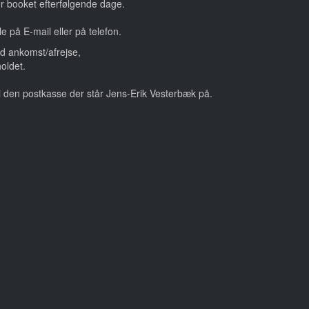
 er booket efterfølgende dage.
 på E-mail eller på telefon.
ed ankomst/afrejse,
oldet.
n i den postkasse der står Jens-Erik Vesterbæk på.