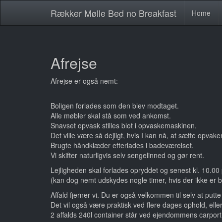
Rækker Mølle Bed no Breakfast
Home
Afrejse
Afrejse er også nemt:
Boligen forlades som den blev modtaget.
Alle møbler skal stå som ved ankomst.
Snavset opvask stilles blot i opvaskemaskinen.
Det ville være så dejligt, hvis I kan nå, at sætte opva
Brugte håndklæder efterlades i badeværelset.
Vi skifter naturligvis selv sengelinned og gør rent.
Lejligheden skal forlades opryddet og senest kl. 10.00
(kan dog nemt udskydes nogle timer, hvis der ikke er
Affald fjerner vi. Du er også velkommen til selv at putte 
Det vil også være praktisk ved flere dages ophold, eller
2 affalds 240l container står ved ejendommens carpor